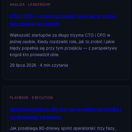
ANALIZA · LEADERSHIP
CTO i CPO — kiedy rozdzielić role i jak to zrobić
bez chaosu w zespole
Większość startupów za długo trzyma CTO i CPO w
jednej osobie. Kiedy rozdzielić role, jak to zrobić i jakie
błędy popełnia się przy tym przejściu — z perspektywy
kogoś kto prowadził obie.
29 lipca 2026
·
4
min czytania
PLAYBOOK · EXECUTION
Sprint operatorski 90 dni: jak wygląda od środka i
co dostajesz na koniec
Jak przebiega 90-dniowy sprint operatorski: trzy fazy,