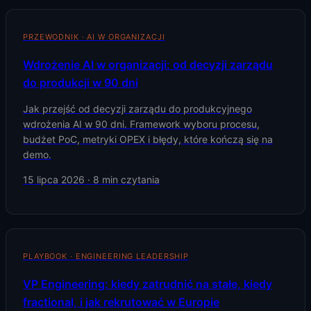
PRZEWODNIK · AI W ORGANIZACJI
Wdrożenie AI w organizacji: od decyzji zarządu
do produkcji w 90 dni
Jak przejść od decyzji zarządu do produkcyjnego
wdrożenia AI w 90 dni. Framework wyboru procesu,
budżet PoC, metryki OPEX i błędy, które kończą się na
demo.
15 lipca 2026
·
8
min czytania
PLAYBOOK · ENGINEERING LEADERSHIP
VP Engineering: kiedy zatrudnić na stałe, kiedy
fractional, i jak rekrutować w Europie