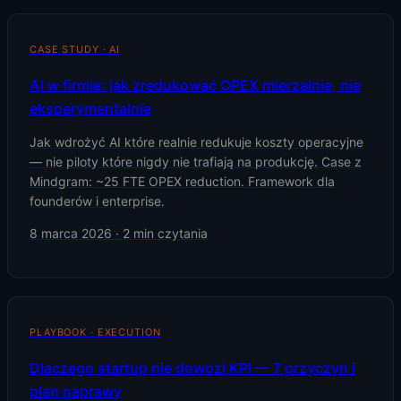
CASE STUDY · AI
AI w firmie: jak zredukować OPEX mierzalnie, nie
eksperymentalnie
Jak wdrożyć AI które realnie redukuje koszty operacyjne
— nie piloty które nigdy nie trafiają na produkcję. Case z
Mindgram: ~25 FTE OPEX reduction. Framework dla
founderów i enterprise.
8 marca 2026
·
2
min czytania
PLAYBOOK · EXECUTION
Dlaczego startup nie dowozi KPI — 7 przyczyn i
plan naprawy