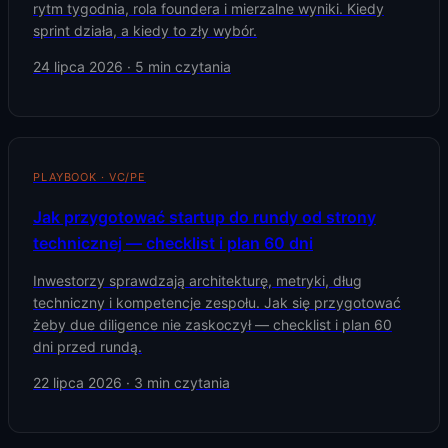
rytm tygodnia, rola foundera i mierzalne wyniki. Kiedy
sprint działa, a kiedy to zły wybór.
24 lipca 2026
·
5
min czytania
PLAYBOOK · VC/PE
Jak przygotować startup do rundy od strony
technicznej — checklist i plan 60 dni
Inwestorzy sprawdzają architekturę, metryki, dług
techniczny i kompetencje zespołu. Jak się przygotować
żeby due diligence nie zaskoczył — checklist i plan 60
dni przed rundą.
22 lipca 2026
·
3
min czytania