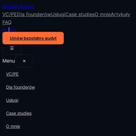
Michał Abram
VC/PE
Dla founderów
Usługi
Case studies
O mnie
Artykuły
FAQ
PL
|
EN
Umów bezpłatny audyt
☰
Menu
✕
VC/PE
Dla founderów
Usługi
Case studies
O mnie