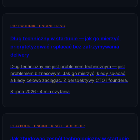
PRZEWODNIK · ENGINEERING
Dług techniczny w startupie — jak go mierzyć,
priorytetyzować i spłacać bez zatrzymywania
delivery
Dług techniczny nie jest problemem technicznym — jest
problemem biznesowym. Jak go mierzyć, kiedy spłacać,
a kiedy celowo zaciągać. Z perspektywy CTO i foundera.
8 lipca 2026
·
4
min czytania
PLAYBOOK · ENGINEERING LEADERSHIP
Jak zbudować zespół technologiczny w startupie