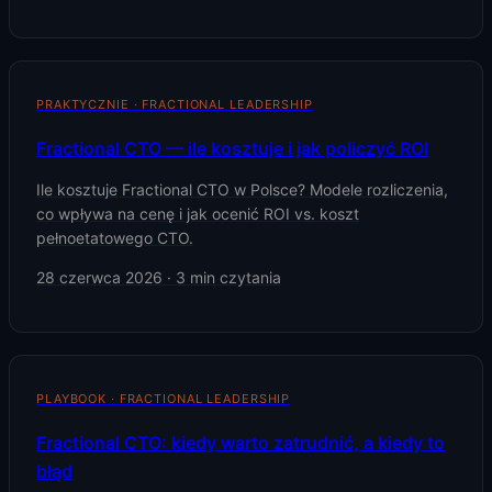
PRAKTYCZNIE · FRACTIONAL LEADERSHIP
Fractional CTO — ile kosztuje i jak policzyć ROI
Ile kosztuje Fractional CTO w Polsce? Modele rozliczenia,
co wpływa na cenę i jak ocenić ROI vs. koszt
pełnoetatowego CTO.
28 czerwca 2026
·
3
min czytania
PLAYBOOK · FRACTIONAL LEADERSHIP
Fractional CTO: kiedy warto zatrudnić, a kiedy to
błąd