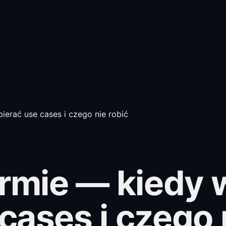
ierać use cases i czego nie robić
irmie — kiedy 
cases i czego 