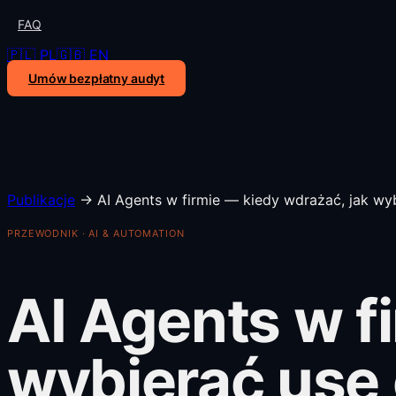
FAQ
🇵🇱 PL
🇬🇧 EN
Umów bezpłatny audyt
Publikacje
→
AI Agents w firmie — kiedy wdrażać, jak wyb
PRZEWODNIK · AI & AUTOMATION
AI Agents w f
wybierać use 