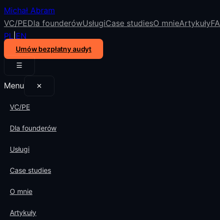
Michał Abram
VC/PE
Dla founderów
Usługi
Case studies
O mnie
Artykuły
F
PL
|
EN
Umów bezpłatny audyt
☰
Menu
✕
VC/PE
Dla founderów
Usługi
Case studies
O mnie
Artykuły