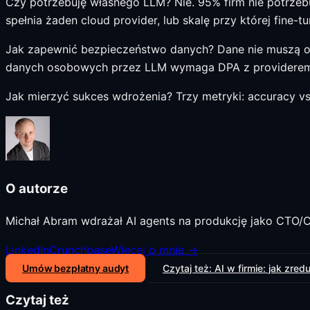
Czy potrzebuję własnego LLM? Nie. 95% firm nie potrzeb
spełnia żaden cloud provider, lub skalę przy której fine-tu
Jak zapewnić bezpieczeństwo danych? Dane nie muszą o
danych osobowych przez LLM wymaga DPA z providere
Jak mierzyć sukces wdrożenia? Trzy metryki: accuracy vs
O autorze
Michał Abram wdrażał AI agents na produkcję jako CTO/C
LinkedIn
Crunchbase
Więcej o mnie →
Umów bezpłatny audyt
Czytaj też:
AI w firmie: jak zre
Czytaj też