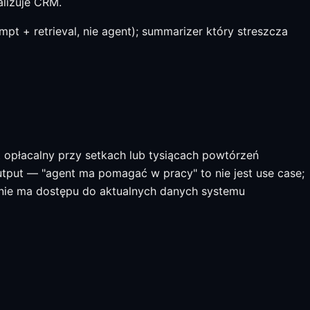
alizuje CRM.
t + retrieval, nie agent); summarizer który streszcza
t opłacalny przy setkach lub tysiącach powtórzeń
output — "agent ma pomagać w pracy" to nie jest use case;
y nie ma dostępu do aktualnych danych systemu