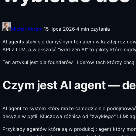
Michał Abram
·
15 lipca 2026
·
4
min czytania
AI agents stały się domyślnym tematem w każdej rozmowi
API z LLM, a większość "wdrożeń AI" to piloty które nigdy 
Ten artykuł jest dla founderów i liderów tech którzy chc
Czym jest AI agent — def
AI agent to system który może samodzielnie podejmować s
decyzje w pętli. Kluczowa różnica od "zwykłego" LLM: ag
Przykłady agentów które są w produkcji: agent który monit