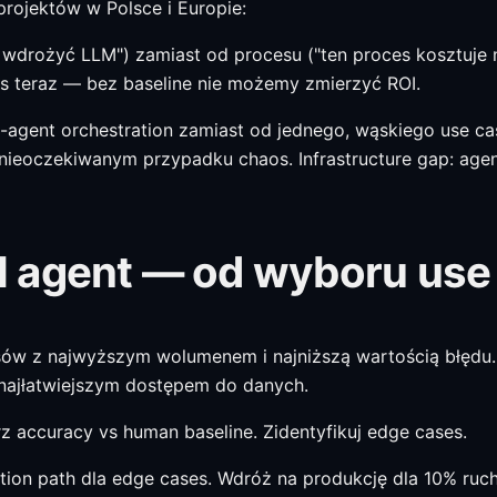
rojektów w Polsce i Europie:
my wdrożyć LLM") zamiast od procesu ("ten proces kosztuj
es teraz — bez baseline nie możemy zmierzyć ROI.
agent orchestration zamiast od jednego, wąskiego use cas
ieoczekiwanym przypadku chaos. Infrastructure gap: agent
 agent — od wyboru use 
esów z najwyższym wolumenem i najniższą wartością błędu.
 najłatwiejszym dostępem do danych.
z accuracy vs human baseline. Zidentyfikuj edge cases.
ation path dla edge cases. Wdróż na produkcję dla 10% ruc