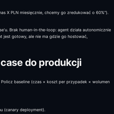
e nas X PLN miesięcznie, chcemy go zredukować o 60%").
e'u. Brak human-in-the-loop: agent działa autonomicznie
 jest gotowy, ale nie ma gdzie go hostować,
case do produkcji
 Policz baseline (czas × koszt per przypadek × wolumen
hu (canary deployment).