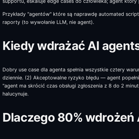
supportu, eskaluje edge cases do człowieka; agent który 
Przykłady "agentów" które są naprawdę automated scripts
raporty (to wywołanie LLM, nie agent).
Kiedy wdrażać AI agents 
Dobry use case dla agenta spełnia wszystkie cztery waru
dziennie. (2) Akceptowalne ryzyko błędu — agent popełni 
"agent ma skrócić czas obsługi zgłoszenia z 8 do 2 minu
halucynuje.
Dlaczego 80% wdrożeń AI