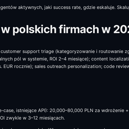
 agentów aktywnych, jaki success rate, gdzie eskaluje. Skalu
ą w polskich firmach w 2
customer support triage (kategoryzowanie i routowanie zg
nych pól w systemie, ROI 2–4 miesiące); content localizatio
EUR rocznie); sales outreach personalization; code review
use-case, istniejące API): 20,000–80,000 PLN za wdrożenie
ROI zwykle w 3–12 miesiącach.