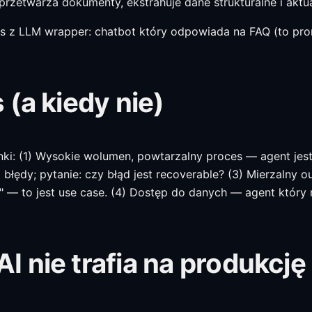
przetwarza dokumenty, ekstrahuje dane strukturalne i aktu
 z LLM wrapper: chatbot który odpowiada na FAQ (to promp
(a kiedy nie)
nki: (1) Wysokie wolumen, powtarzalny proces — agent jes
błędy; pytanie: czy błąd jest recoverable? (3) Mierzalny 
t" — to jest use case. (4) Dostęp do danych — agent któr
 nie trafia na produkcję