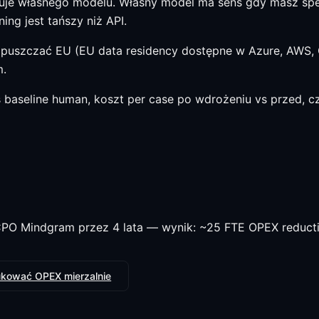
uje własnego modelu. Własny model ma sens gdy masz spec
ning jest tańszy niż API.
puszczać EU (EU data residency dostępne w Azure, AWS, 
m.
 baseline human, koszt per case po wdrożeniu vs przed, c
PO Mindgram przez 4 lata — wynik: ~25 FTE OPEX reduction
dukować OPEX mierzalnie