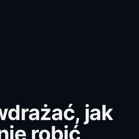
wdrażać, jak
nie robić