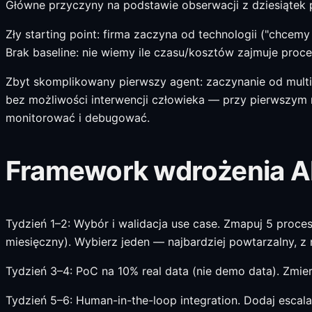
Główne przyczyny na podstawie obserwacji z dziesiątek p
Zły starting point: firma zaczyna od technologii ("chce
Brak baseline: nie wiemy ile czasu/kosztów zajmuje proc
Zbyt skomplikowany pierwszy agent: zaczynanie od multi-
bez możliwości interwencji człowieka — przy pierwszym n
monitorować i debugować.
Framework wdrożenia AI
Tydzień 1–2: Wybór i walidacja use case. Zmapuj 5 proc
miesięczny). Wybierz jeden — najbardziej powtarzalny, z
Tydzień 3–4: PoC na 10% real data (nie demo data). Zmier
Tydzień 5–6: Human-in-the-loop integration. Dodaj escal